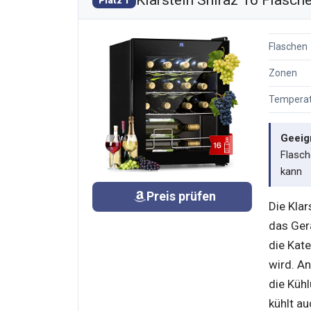
Klarstein Shiraz 16 Flasch
Platz 1
Flaschen
Zonen
Temperat
Geeign
Flasch
kann
Preis prüfen
Die Klar
das Ger
die Kat
wird. An
die Küh
kühlt a