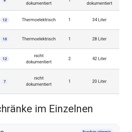
1
8
dokumentiert
dokumentiert
Thermoelektrisch
1
34 Liter
12
Thermoelektrisch
1
28 Liter
10
nicht
2
42 Liter
12
dokumentiert
nicht
1
20 Liter
7
dokumentiert
hränke im Einzelnen
Rundum stimmig