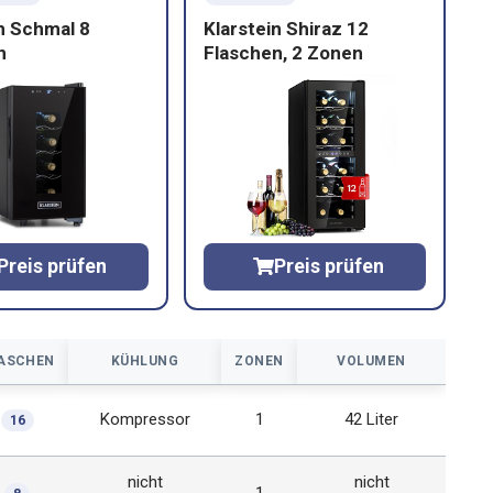
n Schmal 8
Klarstein Shiraz 12
n
Flaschen, 2 Zonen
Preis prüfen
Preis prüfen
ASCHEN
KÜHLUNG
ZONEN
VOLUMEN
Kompressor
1
42 Liter
16
nicht
nicht