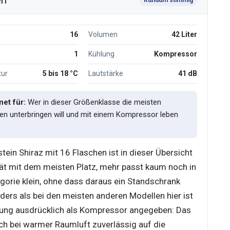
en
16
Volumen
42 Liter
1
Kühlung
Kompressor
ur
5 bis 18 °C
Lautstärke
41 dB
et für:
Wer in dieser Größenklasse die meisten
en unterbringen will und mit einem Kompressor leben
stein Shiraz mit 16 Flaschen ist in dieser Übersicht
ät mit dem meisten Platz, mehr passt kaum noch in
egorie klein, ohne dass daraus ein Standschrank
ders als bei den meisten anderen Modellen hier ist
lung ausdrücklich als Kompressor angegeben: Das
uch bei warmer Raumluft zuverlässig auf die