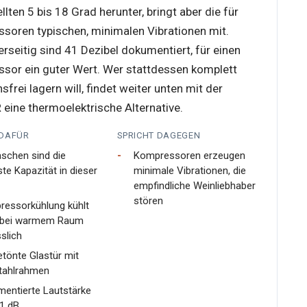
llten 5 bis 18 Grad herunter, bringt aber die für
soren typischen, minimalen Vibrationen mit.
erseitig sind 41 Dezibel dokumentiert, für einen
sor ein guter Wert. Wer stattdessen komplett
nsfrei lagern will, findet weiter unten mit der
eine thermoelektrische Alternative.
 DAFÜR
SPRICHT DAGEGEN
aschen sind die
Kompressoren erzeugen
te Kapazität in dieser
minimale Vibrationen, die
empfindliche Weinliebhaber
stören
essorkühlung kühlt
 bei warmem Raum
sslich
tönte Glastür mit
tahlrahmen
entierte Lautstärke
1 dB