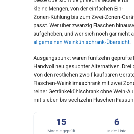
Diese Übersicht zeigt sechs Modelle für
kleine Mengen, von der einfachen Ein-
Zonen-Kühlung bis zum Zwei-Zonen-Gerät
passt. Wer über zwanzig Flaschen hinauswil
aufgehoben, und wer sich noch gar nicht au
allgemeinen Weinkühlschrank-Übersicht
.
Ausgangspunkt waren fünfzehn geprüfte Mo
Handvoll neu gesuchter Alternativen. Dre
Von den restlichen zwölf kaufbaren Geräte
Flaschen-Weinklimaschrank mit zwei Zonen,
reiner Getränkekühlschrank ohne Wein-Au
mit sieben bis sechzehn Flaschen Fassu
15
6
Modelle geprüft
in der Liste