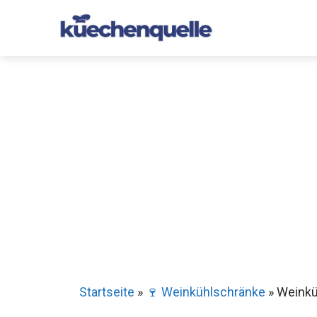
Zum
Inhalt
springen
Startseite
»
🍷 Weinkühlschränke
»
Weinküh