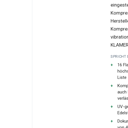
eingeste
Kompres
Herstell
Kompres
vibratio
KLAMER 
SPRICHT
16 Fl
höchs
Liste
Kompr
auch
verlä
UV-ge
Edels
Dokum
von 4