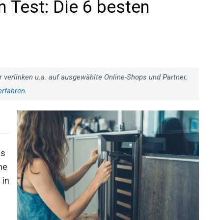
n Test: Die 6 besten
r verlinken u.a. auf ausgewählte Online-Shops und Partner,
erfahren
.
is
ne
 in