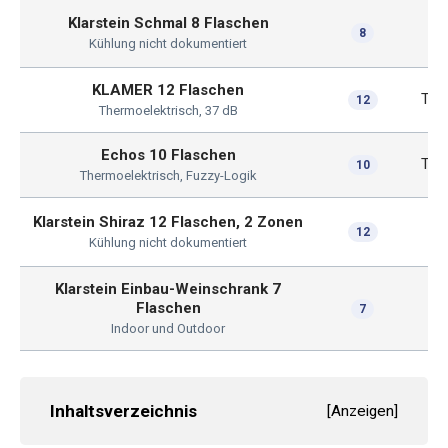
Klarstein Schmal 8 Flaschen
8
d
Kühlung nicht dokumentiert
KLAMER 12 Flaschen
The
12
Thermoelektrisch, 37 dB
Echos 10 Flaschen
The
10
Thermoelektrisch, Fuzzy-Logik
Klarstein Shiraz 12 Flaschen, 2 Zonen
12
d
Kühlung nicht dokumentiert
Klarstein Einbau-Weinschrank 7
Flaschen
7
d
Indoor und Outdoor
Inhaltsverzeichnis
[
Anzeigen
]