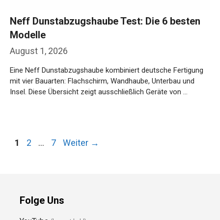
Neff Dunstabzugshaube Test: Die 6 besten
Modelle
August 1, 2026
Eine Neff Dunstabzugshaube kombiniert deutsche Fertigung
mit vier Bauarten: Flachschirm, Wandhaube, Unterbau und
Insel. Diese Übersicht zeigt ausschließlich Geräte von …
Weiterlesen…
Seite
Seite
Seite
1
2
…
7
Weiter
→
Folge Uns