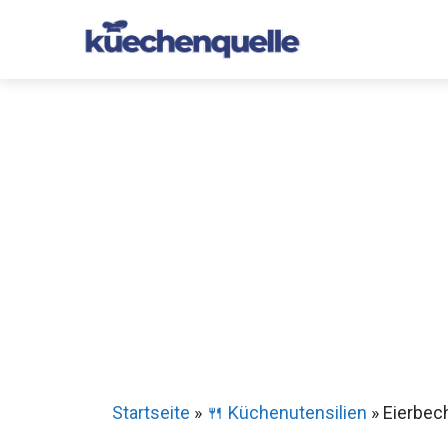
Zum
Inhalt
springen
Startseite
»
🍴 Küchenutensilien
»
Eierbech