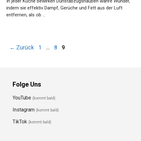
In jeder Küche bewirken Dunstabzugshauben wahre Wunder,
indem sie effektiv Dampf, Gerüche und Fett aus der Luft
entfernen, als ob …
Weiterlesen…
Seite
Seite
Seite
←
Zurück
1
…
8
9
Folge Uns
YouTube
(kommt bald)
Instagram
(kommt bald)
TikTok
(kommt bald)