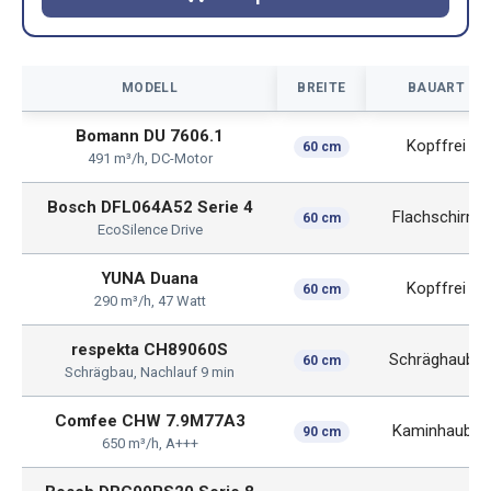
MODELL
BREITE
BAUART
Bomann DU 7606.1
Kopffrei
60 cm
491 m³/h, DC-Motor
Bosch DFL064A52 Serie 4
Flachschirm
60 cm
EcoSilence Drive
YUNA Duana
Kopffrei
60 cm
290 m³/h, 47 Watt
respekta CH89060S
Schräghaube
60 cm
Schrägbau, Nachlauf 9 min
Comfee CHW 7.9M77A3
Kaminhaube
90 cm
650 m³/h, A+++