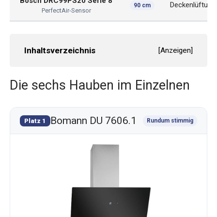
Bosch DRC99PS20 Serie 8
Deckenlüftung
90 cm
PerfectAir-Sensor
Inhaltsverzeichnis
[
Anzeigen
]
Die sechs Hauben im Einzelnen
Bomann DU 7606.1
Platz 1
Rundum stimmig