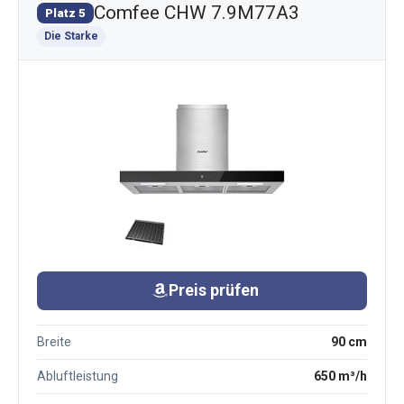
Comfee CHW 7.9M77A3
Platz 5
Die Starke
Preis prüfen
Breite
90 cm
Abluftleistung
650 m³/h